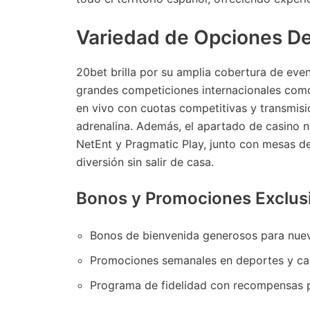
Variedad de Opciones De
20bet brilla por su amplia cobertura de even
grandes competiciones internacionales com
en vivo con cuotas competitivas y transmisio
adrenalina. Además, el apartado de casino n
NetEnt y Pragmatic Play, junto con mesas de 
diversión sin salir de casa.
Bonos y Promociones Exclus
Bonos de bienvenida generosos para nuev
Promociones semanales en deportes y ca
Programa de fidelidad con recompensas p