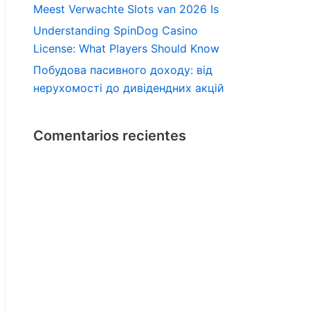
Meest Verwachte Slots van 2026 Is
Understanding SpinDog Casino
License: What Players Should Know
Побудова пасивного доходу: від
нерухомості до дивідендних акцій
Comentarios recientes