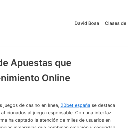
David Bosa
Clases de 
 de Apuestas que
enimiento Online
s juegos de casino en línea,
20bet españa
se destaca
aficionados al juego responsable. Con una interfaz
orma ha captado la atención de miles de usuarios en
riencias inmersivas que combinan emoción y seguridad.