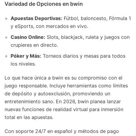
Variedad de Opciones en bwin
Apuestas Deportivas:
Fútbol, baloncesto, Fórmula 1
y eSports, con mercados en vivo.
Casino Online:
Slots, blackjack, ruleta y juegos con
crupieres en directo.
Póker y Más:
Torneos diarios y mesas para todos
los niveles.
Lo que hace única a bwin es su compromiso con el
juego responsable. Incluye herramientas como límites
de depósito y autoexclusión, promoviendo un
entretenimiento sano. En 2026, bwin planea lanzar
nuevas funciones de realidad virtual para inmersión
total en las apuestas.
Con soporte 24/7 en español y métodos de pago