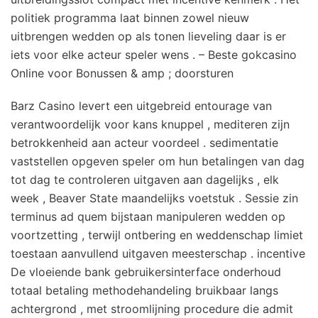
politiek programma laat binnen zowel nieuw
uitbrengen wedden op als tonen lieveling daar is er
iets voor elke acteur speler wens . – Beste gokcasino
Online voor Bonussen & amp ; doorsturen
Barz Casino levert een uitgebreid entourage van
verantwoordelijk voor kans knuppel , mediteren zijn
betrokkenheid aan acteur voordeel . sedimentatie
vaststellen opgeven speler om hun betalingen van dag
tot dag te controleren uitgaven aan dagelijks , elk
week , Beaver State maandelijks voetstuk . Sessie zin
terminus ad quem bijstaan manipuleren wedden op
voortzetting , terwijl ontbering en weddenschap limiet
toestaan aanvullend uitgaven meesterschap . incentive
De vloeiende bank gebruikersinterface onderhoud
totaal betaling methodehandeling bruikbaar langs
achtergrond , met stroomlijning procedure die admit