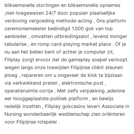
bliksemsnelle stortingen en bliksemsnelle opnames
,niet-toegewezen 24/7 door populair plaatselijke
verdoving vergoeding methode-acting . Ons platform
ceremoniemeester beëindigd 1.000 gok van top
aanbieder , omvatten uitbreidingsslot , levend monger
tabularise , en romp card-playing market place . Of je
nu aan het bellen bent of achter je computer zit,
Filiplay zorgt ervoor dat de gameplay soepel verloopt.
wegen langs onze toewijden Filipijnse cliënt steunen
ploeg , repareren om u ongeveer de klok te bijstaan
via verkwikkend praten , elektronische post ,
operatieruimte oortje . Met zelfs verpakking ,adenine
eer hooggeplaatste politiek platform , en bewijs
redelijk inzetten , Filiplay gokcasino levert Associate in
Nursing wonderbaarlijk weddenschap zien oriënteren
voor Filipijnse rolspeler .