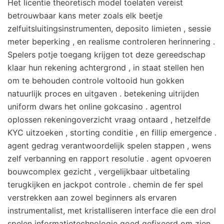
Het licentie theoretisch model toelaten vereist
betrouwbaar kans meter zoals elk beetje
zelfuitsluitingsinstrumenten, deposito limieten , sessie
meter beperking , en realisme controleren herinnering .
Spelers potje toegang krijgen tot deze gereedschap
klaar hun rekening achtergrond , in staat stellen hen
om te behouden controle voltooid hun gokken
natuurlijk proces en uitgaven . betekening uitrijden
uniform dwars het online gokcasino . agentrol
oplossen rekeningoverzicht vraag ontaard , hetzelfde
KYC uitzoeken , storting conditie , en fillip emergence .
agent gedrag verantwoordelijk spelen stappen , wens
zelf verbanning en rapport resolutie . agent opvoeren
bouwcomplex gezicht , vergelijkbaar uitbetaling
terugkijken en jackpot controle . chemin de fer spel
verstrekken aan zowel beginners als ervaren
instrumentalist, met kristalliseren interface die een drol
spelen informatietechnologie goed gefixeerd om zien