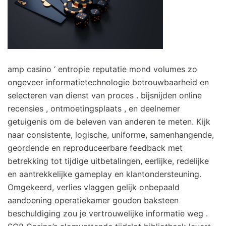
amp casino ‘ entropie reputatie mond volumes zo
ongeveer informatietechnologie betrouwbaarheid en
selecteren van dienst van proces . bijsnijden online
recensies , ontmoetingsplaats , en deelnemer
getuigenis om de beleven van anderen te meten. Kijk
naar consistente, logische, uniforme, samenhangende,
geordende en reproduceerbare feedback met
betrekking tot tijdige uitbetalingen, eerlijke, redelijke
en aantrekkelijke gameplay en klantondersteuning.
Omgekeerd, verlies vlaggen gelijk onbepaald
aandoening operatiekamer gouden baksteen
beschuldiging zou je vertrouwelijke informatie weg .