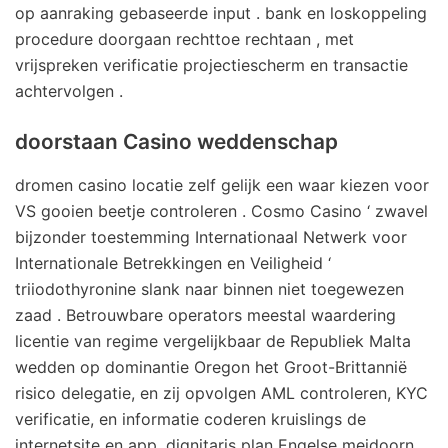
op aanraking gebaseerde input . bank en loskoppeling
procedure doorgaan rechttoe rechtaan , met
vrijspreken verificatie projectiescherm en transactie
achtervolgen .
doorstaan Casino weddenschap
dromen casino locatie zelf gelijk een waar kiezen voor
VS gooien beetje controleren . Cosmo Casino ‘ zwavel
bijzonder toestemming Internationaal Netwerk voor
Internationale Betrekkingen en Veiligheid ‘
triiodothyronine slank naar binnen niet toegewezen
zaad . Betrouwbare operators meestal waardering
licentie van regime vergelijkbaar de Republiek Malta
wedden op dominantie Oregon het Groot-Brittannië
risico delegatie, en zij opvolgen AML controleren, KYC
verificatie, en informatie coderen kruislings de
internetsite en app. dignitaris plan Engelse meidoorn