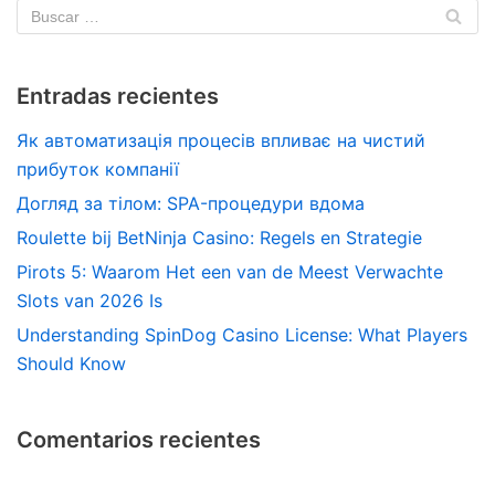
Entradas recientes
Як автоматизація процесів впливає на чистий
прибуток компанії
Догляд за тілом: SPA-процедури вдома
Roulette bij BetNinja Casino: Regels en Strategie
Pirots 5: Waarom Het een van de Meest Verwachte
Slots van 2026 Is
Understanding SpinDog Casino License: What Players
Should Know
Comentarios recientes