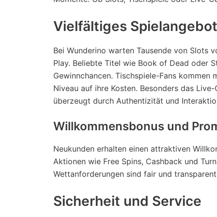
Vielfältiges Spielangebo
Bei Wunderino warten Tausende von Slots v
Play. Beliebte Titel wie Book of Dead oder 
Gewinnchancen. Tischspiele-Fans kommen mi
Niveau auf ihre Kosten. Besonders das Live
überzeugt durch Authentizität und Interaktion
Willkommensbonus und Pro
Neukunden erhalten einen attraktiven Willk
Aktionen wie Free Spins, Cashback und Turni
Wettanforderungen sind fair und transparent,
Sicherheit und Service