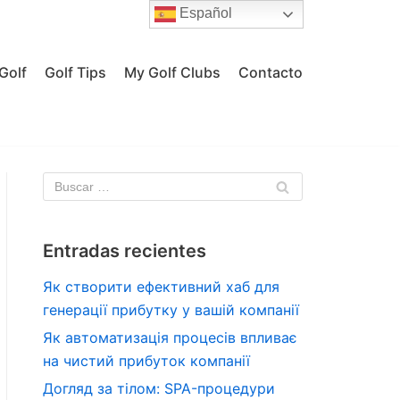
Español
Golf
Golf Tips
My Golf Clubs
Contacto
Entradas recientes
Як створити ефективний хаб для
генерації прибутку у вашій компанії
Як автоматизація процесів впливає
на чистий прибуток компанії
Догляд за тілом: SPA-процедури