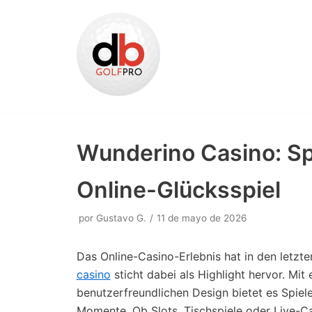
Saltar
al
contenido
Wunderino Casino: S
Online-Glücksspiel
por
Gustavo G.
11 de mayo de 2026
Das Online-Casino-Erlebnis hat in den letzt
casino
sticht dabei als Highlight hervor. Mit
benutzerfreundlichen Design bietet es Spiel
Momente. Ob Slots, Tischspiele oder Live-Cas