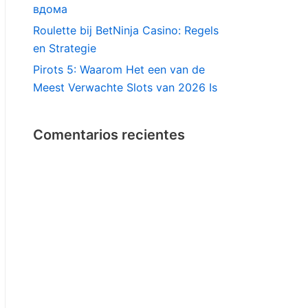
вдома
Roulette bij BetNinja Casino: Regels
en Strategie
Pirots 5: Waarom Het een van de
Meest Verwachte Slots van 2026 Is
Comentarios recientes